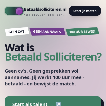
Betaaldsolliciteren.nl
Start je match
NIET BELOVEN. BEWIJZEN.
GEEN CV'S.
GEEN AANNAMES.
100 UUR BEWIJS.
Wat is
Betaald Solliciteren
?
Geen cv's. Geen gesprekken vol
aannames. Jij werkt 100 uur mee -
betaald - en bewijst de match.
Start als talent →
↗